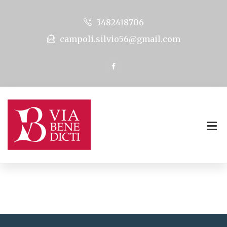
3482418706
campoli.silvio56@gmail.com