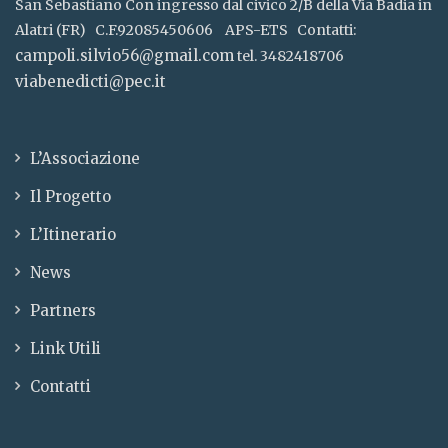
San Sebastiano Con ingresso dal civico 2/B della Via Badia in
Alatri (FR) C.F.92085450606 APS-ETS Contatti:
campoli.silvio56@gmail.com
tel. 3482418706
viabenedicti@pec.it
L’Associazione
Il Progetto
L’Itinerario
News
Partners
Link Utili
Contatti